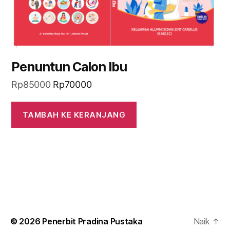
Penuntun Calon Ibu
Harga
Harga
Rp
85000
Rp
70000
aslinya
saat
adalah:
ini
TAMBAH KE KERANJANG
Rp85000.
adalah:
Rp70000.
© 2026
Penerbit Pradina Pustaka
Naik
↑