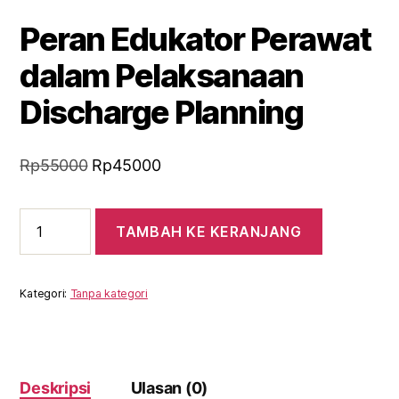
Peran Edukator Perawat
dalam Pelaksanaan
Discharge Planning
Harga
Harga
Rp
55000
Rp
45000
aslinya
saat
adalah:
ini
Kuantitas
TAMBAH KE KERANJANG
Peran
Rp55000.
adalah:
Edukator
Rp45000.
Perawat
dalam
Kategori:
Tanpa kategori
Pelaksanaan
Discharge
Planning
Deskripsi
Ulasan (0)