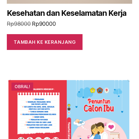
Kesehatan dan Keselamatan Kerja
Harga
Harga
Rp
98000
Rp
90000
aslinya
saat
adalah:
ini
TAMBAH KE KERANJANG
Rp98000.
adalah:
Rp90000.
OBRAL!